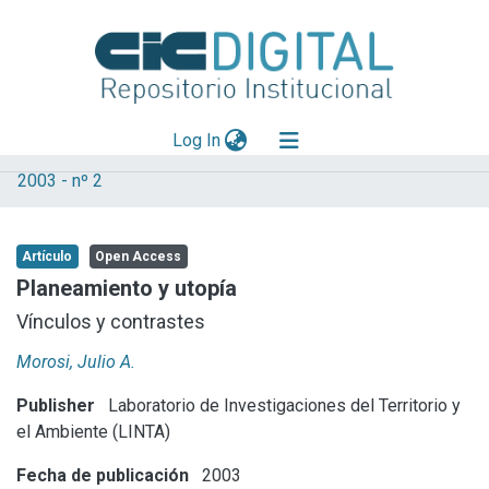
(current)
Log In
2003 - nº 2
Explorar
Mas información
Artículo
Open Access
Aportar material
Planeamiento y utopía
Statistics
Vínculos y contrastes
Morosi, Julio A.
Publisher
Laboratorio de Investigaciones del Territorio y
el Ambiente (LINTA)
Fecha de publicación
2003