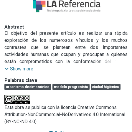
Abstract
El objetivo del presente artículo es realizar una rápida 
exploración de los numerosos vínculos y los muchos 
contrastes que se plantean entre dos importantes 
actividades humanas que ocupan y preocupan a quienes 
están comprometidos con la conformación del medio 
físico. Esas estrechas relaciones tienen una larga y rica 
Show more
historia cuyo estudio despierta interesantes reflexiones. 
Palabras clave
Verificamos que ambas actividades experimentan una 
urbanismo decimonónico
modelo progresista
ciudad higiénica
prolongada y profunda crisis y que las relaciones estrechas 
que las ligaban en el pasado se han debilitado. Concluimos 
sosteniendo que debiéramos volver a vincular el rigor 
Esta obra se publica con la licencia Creative Commons
técnico de los procesos de planeamiento a las 
Attribution-NonCommercial-NoDerivatives 4.0 International
expresiones y aspiraciones de grandeza y elevados 
(BY-NC-ND 4.0)
propósitos que se fundan en un honesto pensamiento 