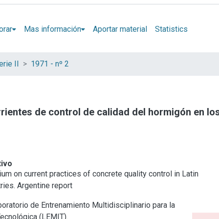
orar
Mas información
Aportar material
Statistics
rie II
1971 - nº 2
ientes de control de calidad del hormigón en lo
tivo
m on current practices of concrete quality control in Latin
ries. Argentine report
oratorio de Entrenamiento Multidisciplinario para la
Tecnológica (LEMIT).