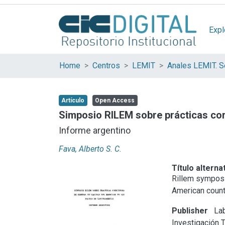
Expl
Home
Centros
LEMIT
Anales LEMIT. Se
Artículo
Open Access
Simposio RILEM sobre prácticas corr
Informe argentino
Fava, Alberto S. C.
Título alterna
Rillem symposiu
American count
Publisher
Lab
Investigación 