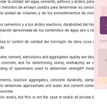
r la calidad del agua, cemento, aditivos y áridos, para realizr 
s métodos de ensayo usados para determinar su consistencia, 
e la unidad de volumen, y de los procedimientos de moldeo de 
os cementos y a los áridos reactivos, durabilidad del hormigón, 
inación aproximada de los contenidos de agua, aire y cemento, 


za el control de calidad del hormigón de obra, cosa que, en 
ado.
ater, cement, admixtures and aggregates quality are described, 
ncrete, and for determining slump, workability, air content, 
lding of specimens used to determine strength* modulus of 
ents, reactive aggregates, concrete durability, sampling of 
o determine approximate unit water and cement contents, as 
oncrete.

ic works, but this is not the case in nearly all private building 