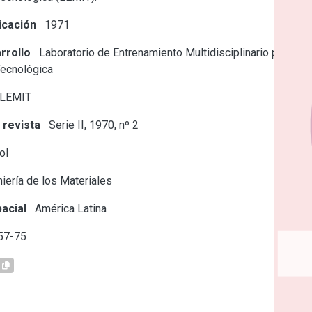
icación
1971
rrollo
Laboratorio de Entrenamiento Multidisciplinario para la
Tecnológica
 LEMIT
 revista
Serie II, 1970, nº 2
ol
iería de los Materiales
acial
América Latina
57-75