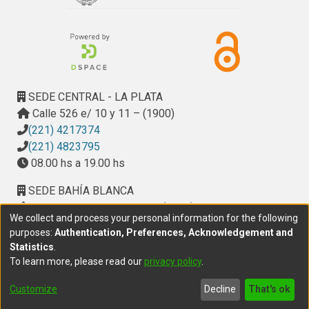
SEDE CENTRAL - LA PLATA
Calle 526 e/ 10 y 11 – (1900)
(221) 4217374
(221) 4823795
08.00 hs a 19.00 hs
SEDE BAHÍA BLANCA
Calle Ciudad de Cali 320 – (8000). Universidad
We collect and process your personal information for the following
Provincial del Sudoeste (UPSO)
purposes:
Authentication, Preferences, Acknowledgement and
(291) 459 2550
, interno 147
Statistics
.
10.00 h a 14.00 h
To learn more, please read our
privacy policy
.
delegacion.bahia@cic.gba.gob.ar
Customize
Decline
That's ok