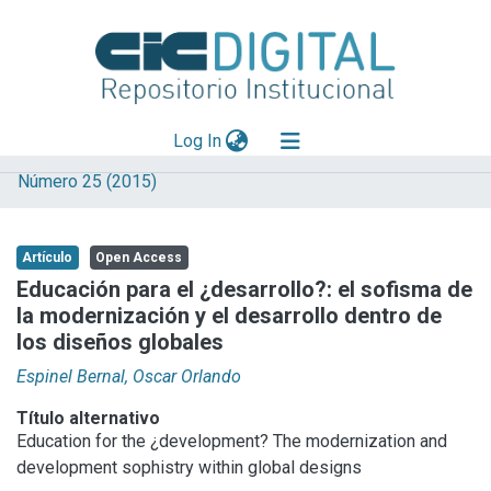
(current)
Log In
Número 25 (2015)
Explorar
Mas información
Artículo
Open Access
Aportar material
Educación para el ¿desarrollo?: el sofisma de
la modernización y el desarrollo dentro de
Statistics
los diseños globales
Espinel Bernal, Oscar Orlando
Título alternativo
Education for the ¿development? The modernization and
development sophistry within global designs