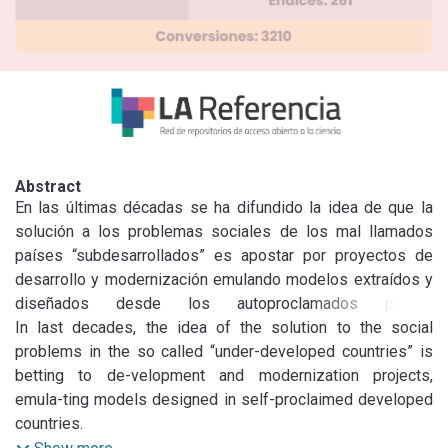
Abstract
En las últimas décadas se ha difundido la idea de que la 
solución a los problemas sociales de los mal llamados 
países “subdesarrollados” es apostar por proyectos de 
desarrollo y modernización emulando modelos extraídos y 
diseñados desde los autoproclamados países 
“desarrollados”. La imposición de este modelo requiere, 
In last decades, the idea of the solution to the social 
entre otra serie de ajustes, una reestructuración y 
problems in the so called “under-developed countries” is 
reorientación de los sistemas educativos, pues se 
betting to de-velopment and modernization projects, 
entiende que la educación es una pieza fundamental dentro 
emula-ting models designed in self-proclaimed developed 
de la maquinaria del progreso. En este sentido, la política 
countries.

pública ha respondido a los diseños globales adelantando 
The imposition of these models requires some kind of 