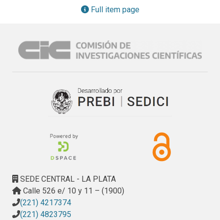
el servicio de relaciones industriales y comerciales de la 
Full item page
UNIDAD, igual tarea llevé a cabo en los estudios que se 
realizan para fijar líneas prioritarias de investigación y 
desarrollo.

Para los Proyectos mencionados arriba:

- Estudio del mercado respecto de la disponibilidad de los 
metales recuperados en pilas agotadas (acero, manganeso 
y cinc). Valor, volúmenes de importación, usos, etc.

- Al igual que en el período anterior sigo estudiando la 
disponibilidad de metales recuperados (acero, magnesio y 
cinc), dentro del mercado de nuestro país, su valor, 
volúmenes de importación, usos, etc., para poder dar un 
asesoramiento a las entidades que instalen las plantas. 
Esta actividad ha adquirido relevancia y se ha avanzado en 
la instalación de las mencionadas plantas de tratamiento de 
SEDE CENTRAL - LA PLATA
Pilas y en las de tratamiento de residuos domiciliarios 
Calle 526 e/ 10 y 11 – (1900)
urbanos en la Provincia de Buenos Aires.

(221) 4217374
- Conformé planillas para el seguimiento de los procesos.

(221) 4823795
- Procesé los datos obtenidos mediante planillas de Excel 