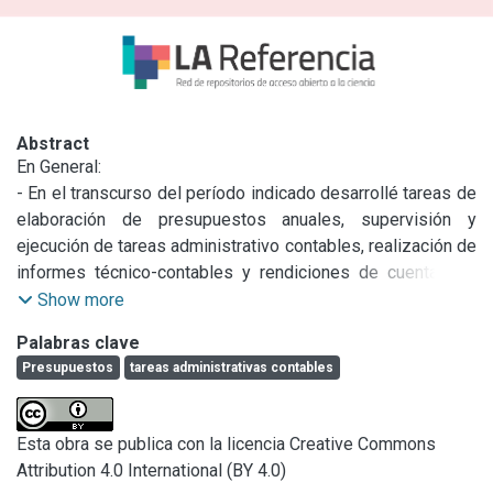
Abstract
En General:

- En el transcurso del período indicado desarrollé tareas de 
elaboración de presupuestos anuales, supervisión y 
ejecución de tareas administrativo contables, realización de 
informes técnico-contables y rendiciones de cuentas de 
los proyectos mencionados.

Show more
- Llevé adelante el manejo de la administración de la 
Palabras clave
UNIDAD Pla.Pi.Mu. - LA.SE.I.SI.C. (atención a 
Presupuestos
tareas administrativas contables
requerimientos internos de Investigadores y externos de 
Proveedores).

- Ejecuté evaluaciones técnico - económicas de los 
Esta obra se publica con la licencia Creative Commons
Proyectos de investigación y desarrollo que la UNIDAD 
Attribution 4.0 International (BY 4.0)
Pla.Pi.Mu. - LA.SE.I.SI.C. realizó para terceros, colaboré con 