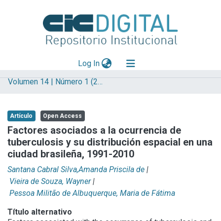
(current)
Log In
Volumen 14 | Número 1 (2018) | Geografía y Salud
Explorar
Mas información
Artículo
Open Access
Aportar material
Factores asociados a la ocurrencia de
tuberculosis y su distribución espacial en una
Statistics
ciudad brasileña, 1991-2010
Santana Cabral Silva,Amanda Priscila de
|
Vieira de Souza, Wayner
|
Pessoa Militão de Albuquerque, Maria de Fátima
Título alternativo