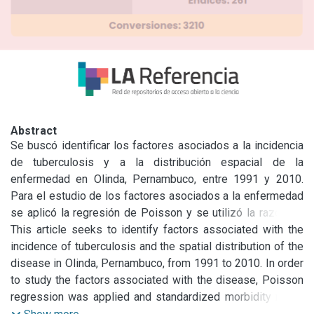
Abstract
Se buscó identificar los factores asociados a la incidencia 
de tuberculosis y a la distribución espacial de la 
enfermedad en Olinda, Pernambuco, entre 1991 y 2010. 
Para el estudio de los factores asociados a la enfermedad 
se aplicó la regresión de Poisson y se utilizó la razón de 
morbilidad estandarizada para el análisis exploratorio 
This article seeks to identify factors associated with the 
espacial. Si bien se observó una reducción en la incidencia 
incidence of tuberculosis and the spatial distribution of the 
media de tuberculosis en Olinda, la tasa se mantiene alta 
disease in Olinda, Pernambuco, from 1991 to 2010. In order 
comparada con la media nacional. El mapeo por 
to study the factors associated with the disease, Poisson 
quinquenios sugiere aumentos hasta 2005, con una caída 
regression was applied and standardized morbidity ratios 
entre 2006 y 2010, además de la persistencia de alta 
were utilized for the spatial exploratory analysis. Although a 