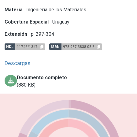
Materia
Ingeniería de los Materiales
Cobertura Espacial
Uruguay
Extensión
p. 297-304
HDL
11746/1347
ISBN
978-987-3838-03-3
Descargas
Documento completo
(880 KB)