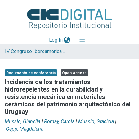
(current)
Log In
IV Congreso Iberoamericano y XII Jornada de Técnicas de Reparación y Conservación del Patrimonio
Explorar
Mas información
Documento de conferencia
Open Access
Aportar material
Incidencia de los tratamientos
hidrorepelentes en la durabilidad y
Statistics
resistencia mecánica en materiales
cerámicos del patrimonio arquitectónico del
Uruguay
Mussio, Gianella
|
Romay, Carola
|
Mussio, Graciela
|
Gepp, Magdalena