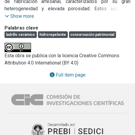
de fabricación artesanal, caracterizados por su gran 
heterogeneidad y elevada porosidad. Estos aspectos 
explican las patologías habitualmente detectadas en estos 
Show more
materiales, a partir de las cuales es esperable una 
Palabras clave
disminución de su durabilidad y resistencia mecánica a lo 
ladrillo cerámico
hidrorepelente
conservación patrimonial
largo del tiempo.

En el marco de una proyecto de investigación que 
Esta obra se publica con la licencia Creative Commons
desarrollan conjuntamente las Facultades de Arquitectura y 
Attribution 4.0 International (BY 4.0)
de Ingeniería de la Universidad de la República, enfocado 
en la evaluación de las propiedades de durabilidad y 
Full item page
resistencia mecánica de edificios en mampostería 
cerámica de carácter patrimonial, aplicando técnicas no 
destructivas, se ha evaluado el deterioro de dos clases de 
ladrillos sometidos a dos diferentes procesos de 
envejecimiento acelerado. Esto ha permitido evaluar cómo 
se afectan sus características cuando se encuentran en su 
estado natural o bajo la protección de un tratamiento 
hidrorepelente.
