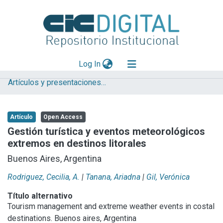
(current)
Log In
Artículos y presentaciones en Congresos
Explorar
Mas información
Artículo
Open Access
Aportar material
Gestión turística y eventos meteorológicos
extremos en destinos litorales
Statistics
Buenos Aires, Argentina
Rodriguez, Cecilia, A.
|
Tanana, Ariadna
|
Gil, Verónica
Título alternativo
Tourism management and extreme weather events in costal
destinations. Buenos aires, Argentina