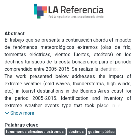
Abstract
El trabajo que se presenta a continuación aborda el impacto 
de fenómenos meteorológicos extremos (olas de frío, 
tormentas eléctricas, vientos fuertes, etcétera) en los 
destinos turísticos de la costa bonaerense para el período 
comprendido entre 2005-2015. Se realiza la identificación e 
inventario de los eventos meteorológicos de tipo extremo 
The work presented below addresses the impact of 
que tuvieron lugar en invierno, otoño y primavera. De esta 
extreme weather (cold waves, thunderstorms, high winds, 
manera se continua con el análisis realizado por Gil 
etc.) in tourist destinations in the Buenos Aires coast for 
et al
. 
(2015). Los resultados servirán para mejorar la gestión 
the period 2005-2015. Identification and inventory of 
pública de los destinos turísticos en términos de la 
extreme weather events type that took place in winter, 
prevención y mitigación de eventos extremos.
autumn and spring is performed. Thus we continue with the 
Show more
analysis by Gil et al. (2015). The results will serve to 
Palabras clave
improve public management of tourist destinations, in 
fenómenos climáticos extremos
destinos
gestión pública
terms of prevention and mitigation of extreme events.