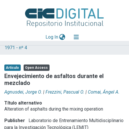
(current)
Log In
1971 - nº 4
Explorar
Mas información
Artículo
Open Access
Aportar material
Envejecimiento de asfaltos durante el
mezclado
Statistics
Agnusdei, Jorge O.
|
Frezzini, Pascual O.
|
Comai, Ángel A.
Título alternativo
Alteration of asphalts during the mixing operation
Publisher
Laboratorio de Entrenamiento Multidisciplinario
para la Investigación Tecnológica (LEMIT)