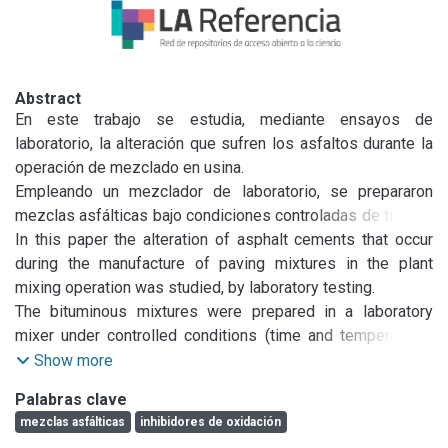
Abstract
En este trabajo se estudia, mediante ensayos de 
laboratorio, la alteración que sufren los asfaltos durante la 
operación de mezclado en usina.

Empleando un mezclador de laboratorio, se prepararon 
mezclas asfálticas bajo condiciones controladas de tiempo 
y temperatura. El asfalto componente de la mezcla asfáltica 
In this paper the alteration of asphalt cements that occur 
fue recuperado mediante el método de Abson. Sobre este 
during the manufacture of paving mixtures in the plant 
se estudió el grado de alteración mediante medidas de 
mixing operation was studied, by laboratory testing.

viscosidad, utilizando el microviscosímetro de placas 
The bituminous mixtures were prepared in a laboratory 
deslizantes, y por espectrofoto- metría infrarroja. Además 
mixer under controlled conditions (time and temperature). 
se estudió la acción inhibidora de ciertos aditivos 
The asphalts under test were recovered by means of the 
Show more
recomendados como inhibidores de oxidación, tratando de 
Abson method.

Palabras clave
poner de manifiesto su eficacia y forma de actuar.
The alteration was studied measuring the viscosity with the 
mezclas asfálticas
inhibidores de oxidación
sliding plate microviscometer and by infrarred spectra. 