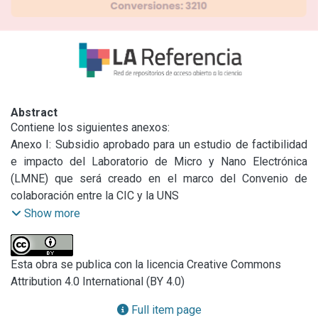
Abstract
Contiene los siguientes anexos:

Anexo I: Subsidio aprobado para un estudio de factibilidad 
e impacto del Laboratorio de Micro y Nano Electrónica 
(LMNE) que será creado en el marco del Convenio de 
colaboración entre la CIC y la UNS

Anexo II, III: Proyectos de Mejora Tecnológica aprobados.

Show more
Anexos IV, V: Aprobación de las nuevas normas de 
procedimientos para la implementación de un Plan de 
Mejora de los Procesos de la CIC

Esta obra se publica con la licencia Creative Commons
Anexo VI: Aprobación del Reglamento de Laboratorio de 
Attribution 4.0 International (BY 4.0)
Micro y Nano Electrónica (LMNE)

Full item page
Anexo VII: Anexo al Convenio Marco firmado entre la CIC y 