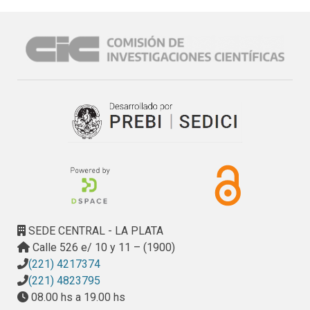
el Ministerio de Desarrollo Social de la Provincia de 
Buenos Aires

Anexo VIII: Acta Complementaria al Convenio entre la 
Universidad Nacional de San Martín y la CIC

Anexo IX: Reprogramación Exposición “TECNOPYME 
ACTIVA"
SEDE CENTRAL - LA PLATA
Calle 526 e/ 10 y 11 – (1900)
(221) 4217374
(221) 4823795
08.00 hs a 19.00 hs