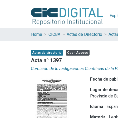
Expl
Home
CICBA
Actas de Directorio
Acta
Actas de directorio
Open Access
Acta nº 1397
Comisión de Investigaciones Científicas de la 
Fecha de publ
Lugar de desa
Provincia de B
Idioma
Españ
Materia
Legis