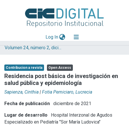
(current)
Log In
Volumen 24, número 2, diciembre 2021
Explorar
Mas información
Contribucion a revista
Open Access
Aportar material
Residencia post básica de investigación en
salud pública y epidemiología
Statistics
Sapienza, Cinthia
|
Fotia Perniciaro, Lucrecia
Fecha de publicación
diciembre de 2021
Lugar de desarrollo
Hospital Interzonal de Agudos
Especializado en Pediatría "Sor María Ludovica"