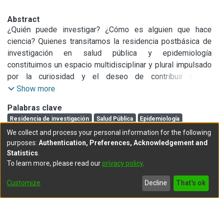
Abstract
¿Quién puede investigar? ¿Cómo es alguien que hace 
ciencia? Quienes transitamos la residencia postbásica de 
investigación en salud pública y epidemiología 
constituimos un espacio multidisciplinar y plural impulsado 
por la curiosidad y el deseo de contribuir en el 
mejoramiento de la salud y la vida de las personas e 
Show more
intentamos romper con los estereotipos de qué es “hacer 
Palabras clave
ciencia’’. Contar nuestra historia requiere reconstruir la del 
Residencia de investigación
Salud Pública
Epidemiología
Instituto de Desarrollo e Investigaciones Pediátricas “Prof. 
We collect and process your personal information for the following
Dr. Fernando Viteri” (IDIP) dónde ésta tiene sede.
purposes:
Authentication, Preferences, Acknowledgement and
Esta obra se publica con la licencia Creative Commons
Statistics
.
To learn more, please read our
privacy policy
.
Atribución-NoComercial 4.0 Internacional
Customize
Decline
That's ok
Full item page