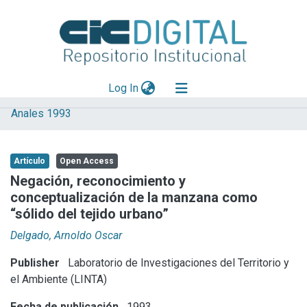
(current)
Log In
Anales 1993
Explorar
Mas información
Artículo
Open Access
Aportar material
Negación, reconocimiento y
conceptualización de la manzana como
Statistics
“sólido del tejido urbano”
Delgado, Arnoldo Oscar
Publisher
Laboratorio de Investigaciones del Territorio y
el Ambiente (LINTA)
Fecha de publicación
1993