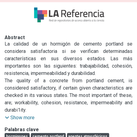
Abstract
La calidad de un hormigón de cemento portland se 
considera satisfactoria si se verifican determinadas 
características en sus diversos estados. Las más 
importantes son las siguientes: trabajabilidad, cohesión, 
resistencia, impermeabilidad y durabilidad.

Los conocimientos actuales sobre el tema permiten 
The quality of a concrete from portland cement, is 
dimensionar las estructuras con un grado de seguridad 
considered satisfactory, if certain given characteristics are 
adecuado, que puede quedar invalidado como 
checked in its various states. The most important of these, 
consecuencia de acciones agresivas.

are; workability, cohesion, resistance, impermeability and 
En este trabajo se analizan los efectos de la acción de los 
durabi1ity.

agentes atmosféricos o agresivos, naturales o artificiales, 
Current knowledge on the subject allows to dimension 
Show more
sobre el hormigón, y las soluciones adecuadas, desde el 
structures with an adequate degree of security that may, 
Palabras clave
punto de vista tecnológico, para evitar o reducir al mínimo 
notwithstanding, be invalidated as a consequence of 
hormigones
cemento portland
agentes atmosféricos