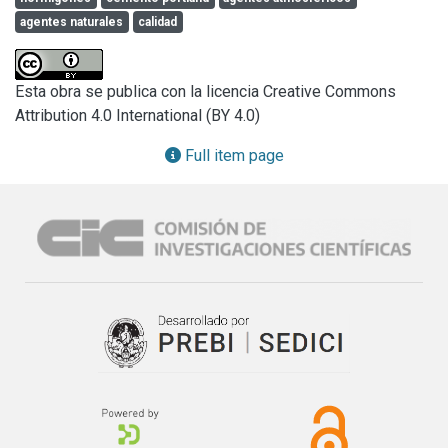
las mismas.
aggresive actions.

agentes naturales
calidad
In this work, the effects of the action of atmospheric or 
aggresive agents, whether natural or man-made, upon 
concrete, and the adequate solutions from the technological 
Esta obra se publica con la licencia Creative Commons
point of view, are analyzed with the purpose of avoiding or 
Attribution 4.0 International (BY 4.0)
minimizing them.
Full item page