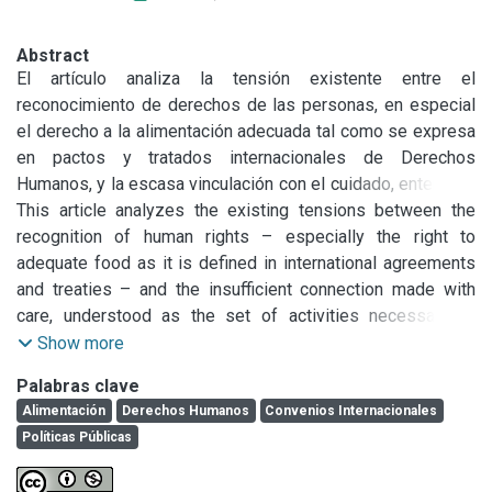
Abstract
El artículo analiza la tensión existente entre el 
reconocimiento de derechos de las personas, en especial 
el derecho a la alimentación adecuada tal como se expresa 
en pactos y tratados internacionales de Derechos 
Humanos, y la escasa vinculación con el cuidado, entendido 
como el conjunto de actividades indispensables para 
This article analyzes the existing tensions between the 
satisfacer las necesidades básicas de la existencia y 
recognition of human rights – especially the right to 
reproducción humana y social. Aplicando la metodología del 
adequate food as it is defined in international agreements 
enfoque de derechos y de género, el artículo aborda, por 
and treaties – and the insufficient connection made with 
una parte, el alcance del derecho a la alimentación y el 
care, understood as the set of activities necessary to 
impacto a nivel de institucionalidad pública y, por el otro, el 
satisfy the basic needs of existence and human and social 
Show more
reconocimiento reciente del cuidado como derecho a nivel 
reproduction. Applying a methodological approach based in 
Palabras clave
regional y la invisibilización persistente en las políticas 
rights and gender, the article analyzes, on one hand, the 
Alimentación
Derechos Humanos
Convenios Internacionales
públicas. Los resultados obtenidos permiten presentar una 
scope of the right to food and its impact at the level of 
Políticas Públicas
agenda de investigación y acción que identifica tensiones y 
public institutionality, and on the other, the recent 
oportunidades para lograr la universalización en el ejercicio 
recognition of care as a right at a regional level and its 