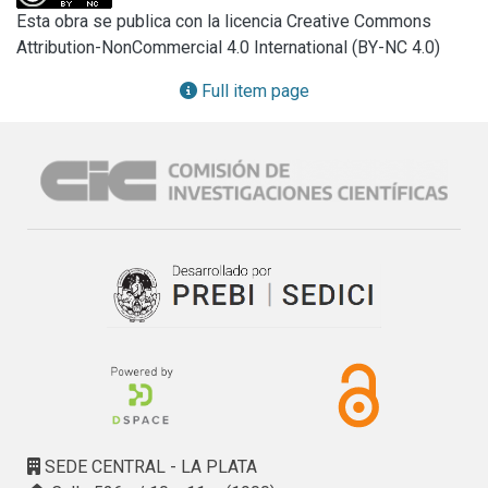
de derechos a partir de políticas públicas integrales e 
persistent invisibilization in public policies. The results 
Esta obra se publica con la licencia Creative Commons
interdependientes.
obtained allow for a research and action agenda that 
Attribution-NonCommercial 4.0 International (BY-NC 4.0)
identifies tensions and opportunities to achieve 
universalization in the exercise of rights based in 
Full item page
comprehensive and interdependent public policies.
SEDE CENTRAL - LA PLATA