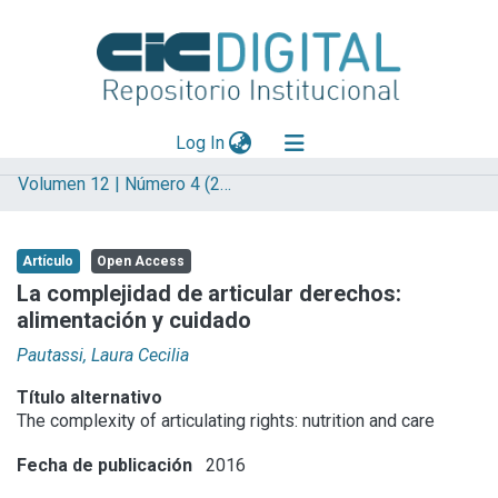
(current)
Log In
Volumen 12 | Número 4 (2016) | Alimentación
Explorar
Mas información
Artículo
Open Access
Aportar material
La complejidad de articular derechos:
alimentación y cuidado
Statistics
Pautassi, Laura Cecilia
Título alternativo
The complexity of articulating rights: nutrition and care
Fecha de publicación
2016