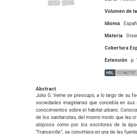
Volumen de la
Idioma
Españ
Materia
Diseñ
Cobertura Esp
Extensión
p. 
HDL
11746/737
Abstract
Julio G. Verne se preocupó, a lo largo de su fe
sociedades imaginarias que concebía en sus no
conocimientos sobre el hábitat urbano. Conocía 
de los sanitaristas, del mismo modo que las crí
utópicos como por los escritores de la época
“Franceville”, se convirtiera en una de las fuen