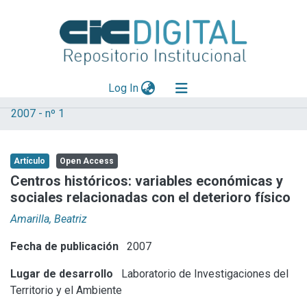
(current)
Log In
2007 - nº 1
Explorar
Mas información
Artículo
Open Access
Aportar material
Centros históricos: variables económicas y
sociales relacionadas con el deterioro físico
Statistics
Amarilla, Beatriz
Fecha de publicación
2007
Lugar de desarrollo
Laboratorio de Investigaciones del
Territorio y el Ambiente