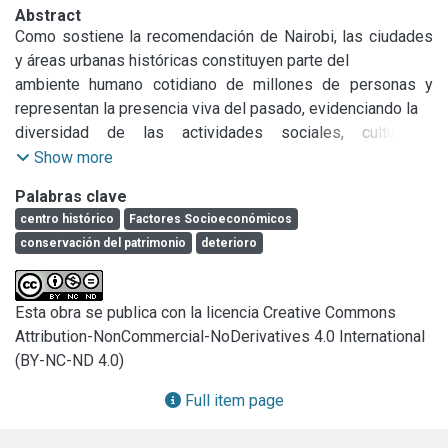
Abstract
Como sostiene la recomendación de Nairobi, las ciudades 
y áreas urbanas históricas constituyen parte del

ambiente humano cotidiano de millones de personas y 
representan la presencia viva del pasado, evidenciando la

diversidad de las actividades sociales, culturales, 
económicas y religiosas desarrolladas en el tiempo, y que

Show more
definen e identifican a una comunidad. Un grupo selecto de 
Palabras clave
ellas, como consecuencia de sus valores universales,

centro histórico
Factores Socioeconómicos
integran el listado de Patrimonio Mundial de la UNESCO. Sin 
conservación del patrimonio
deterioro
embargo, la problemática de los centros históricos

es compleja; en muchas ciudades los cambios en los 
patrones socioeconómicos a través del tiempo, así como 
Esta obra se publica con la licencia Creative Commons
una

Attribution-NonCommercial-NoDerivatives 4.0 International
deficiente y discontínua gestión, han provocado situaciones 
(BY-NC-ND 4.0)
de degradación física, abandono e inseguridad que,

de no considerarse adecuadamente, atentan contra el éxito 
Full item page
de cualquier política de conservación del patrimonio

y desarrollo sustentable del área .
