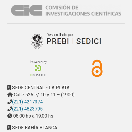
En este marco, el objetivo del presente trabajo es estudiar 
las causas económicas y sociales que subyacen en el

deterioro físico de los edificios e infraestructura de los 
centros históricos urbanos, analizando sus causas y

proponiendo algunos enfoques que permitan incluir estas 
variables en las políticas de conservación de estos

bienes culturales.
SEDE CENTRAL - LA PLATA
Calle 526 e/ 10 y 11 – (1900)
(221) 4217374
(221) 4823795
08.00 hs a 19.00 hs
SEDE BAHÍA BLANCA