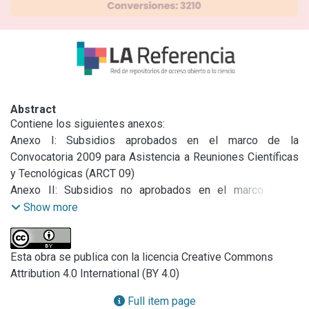
Abstract
Contiene los siguientes anexos:

Anexo I: Subsidios aprobados en el marco de la 
Convocatoria 2009 para Asistencia a Reuniones Científicas 
y Tecnológicas (ARCT 09)

Anexo II: Subsidios no aprobados en el marco de la 
Convocatoria 2009 para Asistencia a Reuniones Científicas 
Show more
y Tecnológicas (ARCT 09)

Anexo III: Proyectos no priorizados de Investigación de 
Interés Provincia

Esta obra se publica con la licencia Creative Commons
Anexo IV: Aprobación Reglamento de Concurso de 
Attribution 4.0 International (BY 4.0)
Directores. Centros de doble dependencia CIC-CONICET

Full item page
Anexo V: Rechazo de los reclamos interpuestos de 