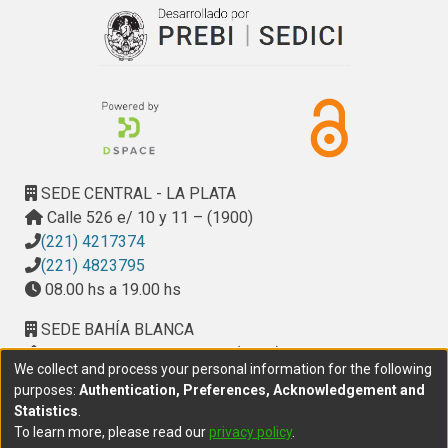
SEDE CENTRAL - LA PLATA
Calle 526 e/ 10 y 11 – (1900)
(221) 4217374
(221) 4823795
08.00 hs a 19.00 hs
SEDE BAHÍA BLANCA
Calle Ciudad de Cali 320 – (8000). Universidad
We collect and process your personal information for the following
Provincial del Sudoeste (UPSO)
purposes:
Authentication, Preferences, Acknowledgement and
(291) 459 2550
, interno 147
Statistics
.
10.00 h a 14.00 h
To learn more, please read our
privacy policy
.