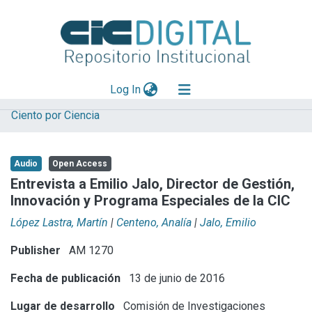
(current)
Log In
Ciento por Ciencia
Explorar
Mas información
Audio
Open Access
Aportar material
Entrevista a Emilio Jalo, Director de Gestión,
Innovación y Programa Especiales de la CIC
Statistics
López Lastra, Martín
|
Centeno, Analía
|
Jalo, Emilio
Publisher
AM 1270
Fecha de publicación
13 de junio de 2016
Lugar de desarrollo
Comisión de Investigaciones