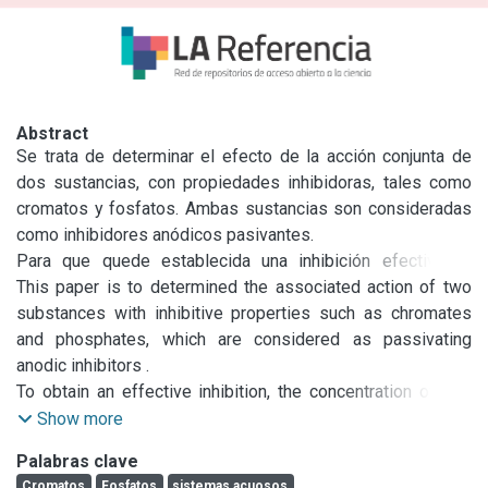
Abstract
Se trata de determinar el efecto de la acción conjunta de 
dos sustancias, con propiedades inhibidoras, tales como 
cromatos y fosfatos. Ambas sustancias son consideradas 
como inhibidores anódicos pasivantes.

Para que quede establecida una inhibición efectiva, la 
concentración del pasivante debe exceder en todo 
This paper is to determined the associated action of two 
momento cierto valor crítico denominado "umbral de 
substances with inhibitive properties such as chromates 
protección".

and phosphates, which are considered as passivating 
En este trabajo se estudia la acción de ambas sustancias, 
anodic inhibitors .

actuando separadamente y luego en forma conjunta sobre 
To obtain an effective inhibition, the concentration of that 
sistemas acuosos exentos de cloruros, y posteriormente 
substances always must exceed certain critical values 
Show more
frente a cantidades crecientes de este ión.
which are called "protection level".

Palabras clave
It has been studied the action of both types of inhibitors 
Cromatos
Fosfatos
sistemas acuosos