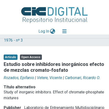
(current)
Log In
1976 - nº 3
Explorar
Mas información
Artículo
Open Access
Aportar material
Estudio sobre inhibidores inorgánicos efecto
de mezclas cromato-fosfato
Statistics
Rozados, Epifanio
|
Vetere, Vicente
|
Carbonari, Ricardo O.
Título alternativo
Study of inorganic inhibitors. Effect of chromate-phosphate
mixtures
Publisher
Laboratorio de Entrenamiento Multidisciplinario