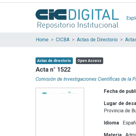
Expl
Home
CICBA
Actas de Directorio
Acta
Actas de directorio
Open Access
Acta n° 1522
Comisión de Investigaciones Científicas de la 
Fecha de publ
Lugar de desa
Provincia de B
Idioma
Españ
Materia
Admin