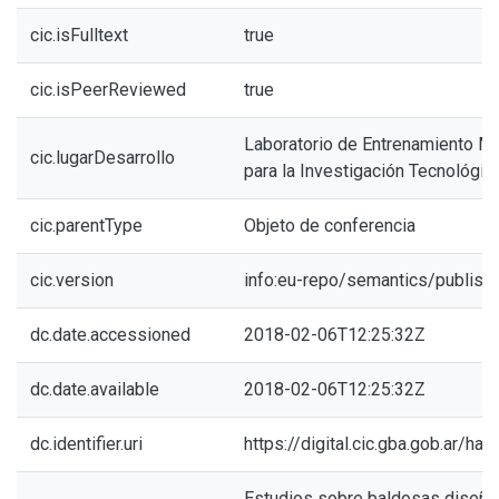
cic.isFulltext
true
cic.isPeerReviewed
true
Laboratorio de Entrenamiento Mul
cic.lugarDesarrollo
para la Investigación Tecnológic
cic.parentType
Objeto de conferencia
cic.version
info:eu-repo/semantics/publish
dc.date.accessioned
2018-02-06T12:25:32Z
dc.date.available
2018-02-06T12:25:32Z
dc.identifier.uri
https://digital.cic.gba.gob.ar/h
Estudios sobre baldosas diseñad