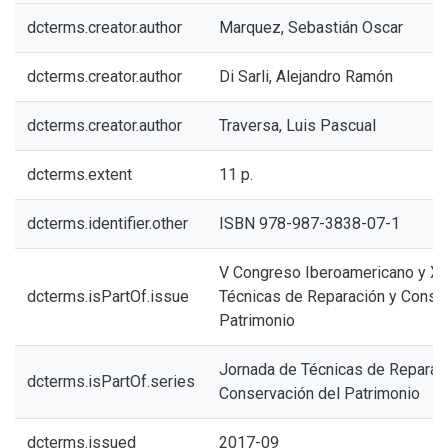
dcterms.creator.author
Marquez, Sebastián Oscar
dcterms.creator.author
Di Sarli, Alejandro Ramón
dcterms.creator.author
Traversa, Luis Pascual
dcterms.extent
11 p.
dcterms.identifier.other
ISBN 978-987-3838-07-1
V Congreso Iberoamericano y XI
dcterms.isPartOf.issue
Técnicas de Reparación y Conse
Patrimonio
Jornada de Técnicas de Reparac
dcterms.isPartOf.series
Conservación del Patrimonio
dcterms.issued
2017-09