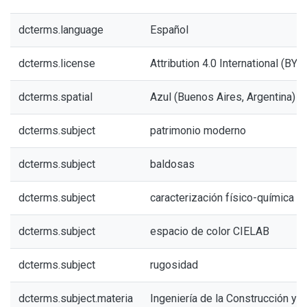
dcterms.language
Español
dcterms.license
Attribution 4.0 International (BY 4
dcterms.spatial
Azul (Buenos Aires, Argentina)
dcterms.subject
patrimonio moderno
dcterms.subject
baldosas
dcterms.subject
caracterización físico-química
dcterms.subject
espacio de color CIELAB
dcterms.subject
rugosidad
dcterms.subject.materia
Ingeniería de la Construcción y E