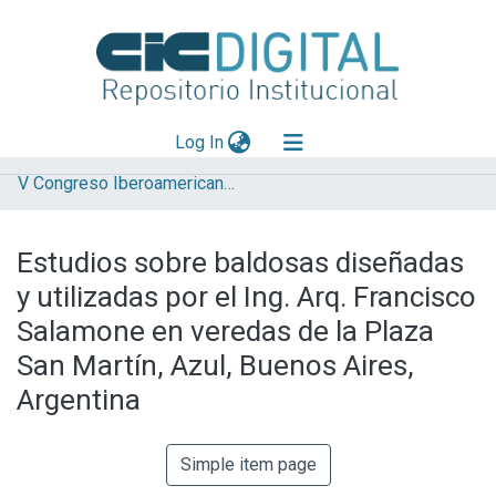
(current)
Log In
V Congreso Iberoamericano y XIII Jornada de Técnicas de Reparación y Conservación del Patrimonio
Explorar
Mas información
Estudios sobre baldosas diseñadas
Aportar material
y utilizadas por el Ing. Arq. Francisco
Statistics
Salamone en veredas de la Plaza
San Martín, Azul, Buenos Aires,
Argentina
Simple item page