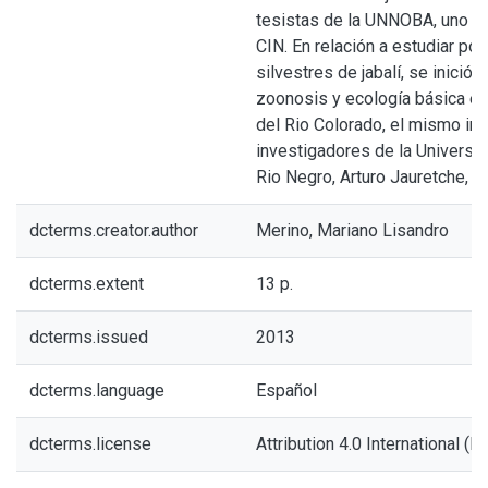
tesistas de la UNNOBA, uno de
CIN. En relación a estudiar po
silvestres de jabalí, se inició 
zoonosis y ecología básica en 
del Rio Colorado, el mismo inc
investigadores de la Universi
Rio Negro, Arturo Jauretche,
dcterms.creator.author
Merino, Mariano Lisandro
dcterms.extent
13 p.
dcterms.issued
2013
dcterms.language
Español
dcterms.license
Attribution 4.0 International (BY