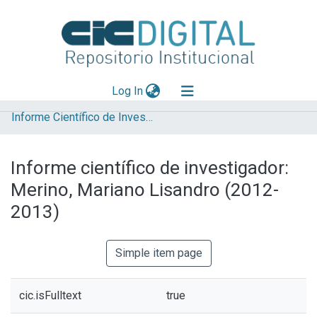
(current)
Log In
Informe Científico de Investigador
Explorar
Mas información
Informe científico de investigador:
Aportar material
Merino, Mariano Lisandro (2012-
Statistics
2013)
Simple item page
cic.isFulltext
true