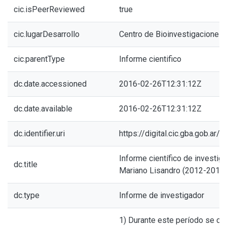
cic.isPeerReviewed
true
cic.lugarDesarrollo
Centro de Bioinvestigaciones
cic.parentType
Informe cientifico
dc.date.accessioned
2016-02-26T12:31:12Z
dc.date.available
2016-02-26T12:31:12Z
dc.identifier.uri
https://digital.cic.gba.gob.ar
Informe científico de investiga
dc.title
Mariano Lisandro (2012-2013)
dc.type
Informe de investigador
1) Durante este período se co