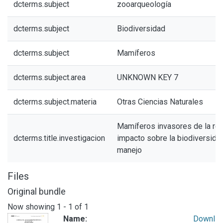
dcterms.subject
zooarqueología
dcterms.subject
Biodiversidad
dcterms.subject
Mamíferos
dcterms.subject.area
UNKNOWN KEY 7
dcterms.subject.materia
Otras Ciencias Naturales
Mamíferos invasores de la re
dcterms.title.investigacion
impacto sobre la biodiversida
manejo
Files
Original bundle
Now showing
1 - 1 of 1
Name:
Downl