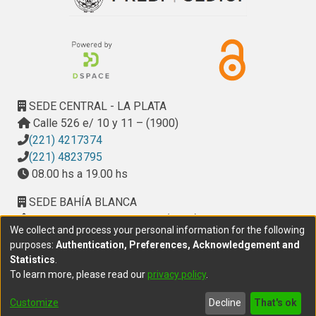
hongos xilófagos presentes en los diferentes 
relevamientos del LEMIT y del INMIBO, lo cual permite la 
generación de sistemas protectores más eficientes.
SEDE CENTRAL - LA PLATA
Calle 526 e/ 10 y 11 – (1900)
(221) 4217374
(221) 4823795
08.00 hs a 19.00 hs
SEDE BAHÍA BLANCA
Calle Ciudad de Cali 320 – (8000). Universidad
We collect and process your personal information for the following
Provincial del Sudoeste (UPSO)
purposes:
Authentication, Preferences, Acknowledgement and
(291) 459 2550
, interno 147
Statistics
.
10.00 h a 14.00 h
To learn more, please read our
privacy policy
.
delegacion.bahia@cic.gba.gob.ar
Customize
Decline
That's ok