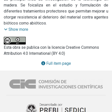
madera. Se foicaliza en el estudio y formulación de 
diferentes tratamientos protectores que permitan mejorar u 
otorgar resistencia al deterioro del material contra agentes 
Show more
Por otra parte, se realiza la evaluación y diagnóstico del 
estado de deterioro, agente causante, daño estructural y 
degradación en general de estructuras muebles e 
Esta obra se publica con la licencia Creative Commons
inmuebles de madera. Luego estos datos son utilizados 
Attribution 4.0 International (BY 4.0)
para formulación y desarrollo de sistemas protectores 
Full item page
Dichos tratamientos ya se han implementado en diferentes 
casos de estudios sobre maderas patrimoniales: se 
formularon sistemas de conservación para piezas 
patrimoniales del Cementerio Judío de Carlos Casares, de 
la Casa Alemana de Colonia Hinojo y actualmente, se está 
trabajando en la Pirámide de Mayo. Además, se han 
identificado las especies de cada una de las maderas y de 