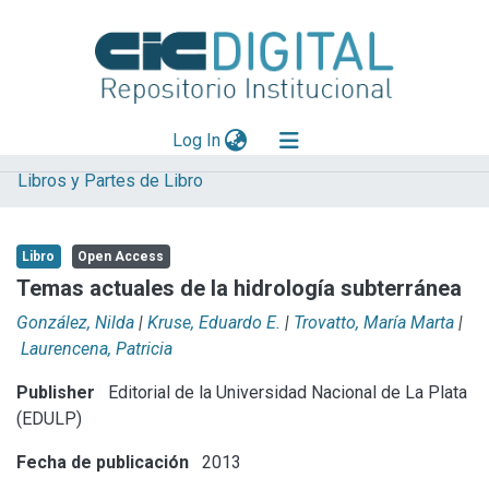
(current)
Log In
Libros y Partes de Libro
Explorar
Mas información
Libro
Open Access
Aportar material
Temas actuales de la hidrología subterránea
Statistics
González, Nilda
|
Kruse, Eduardo E.
|
Trovatto, María Marta
|
Laurencena, Patricia
Publisher
Editorial de la Universidad Nacional de La Plata
(EDULP)
Fecha de publicación
2013