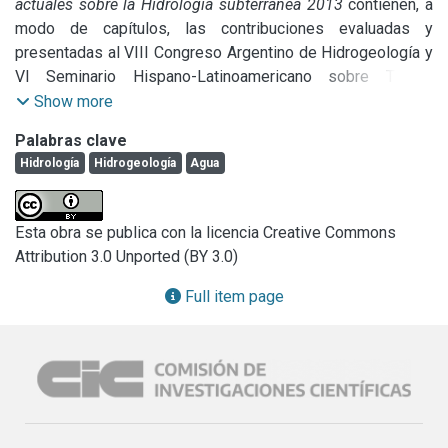
actuales sobre la Hidrología subterránea 2013
 contienen, a 
modo de capítulos, las contribuciones evaluadas y 
presentadas al VIII Congreso Argentino de Hidrogeología y 
VI Seminario Hispano-Latinoamericano sobre Temas 
actuales de la Hidrología Subterránea, llevado a cabo en la 
Show more
ciudad de La Plata entre los días 17 y 20 de septiembre de 
Palabras clave
2013, organizado por el Grupo Argentino de la Asociación 
Hidrología
Hidrogeología
Agua
Internacional de Hidrogeólogos (AIH-GA) y la Universidad 
Nacional de La Plata.
Esta obra se publica con la licencia Creative Commons
Attribution 3.0 Unported (BY 3.0)
Full item page