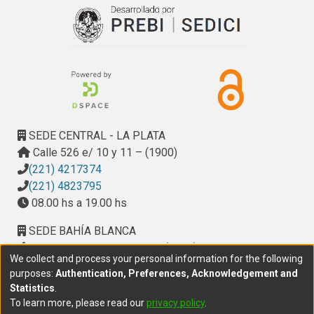
SEDE CENTRAL - LA PLATA
Calle 526 e/ 10 y 11 – (1900)
(221) 4217374
(221) 4823795
08.00 hs a 19.00 hs
SEDE BAHÍA BLANCA
Calle Ciudad de Cali 320 – (8000). Universidad
We collect and process your personal information for the following
Provincial del Sudoeste (UPSO)
purposes:
Authentication, Preferences, Acknowledgement and
(291) 459 2550
, interno 147
Statistics
.
10.00 h a 14.00 h
To learn more, please read our
privacy policy
.