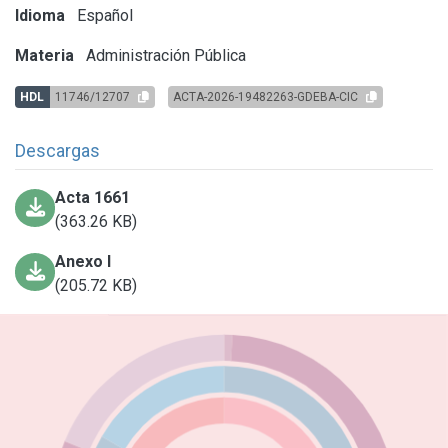
Idioma
Español
Materia
Administración Pública
HDL
11746/12707
ACTA-2026-19482263-GDEBA-CIC
Descargas
Acta 1661
(363.26 KB)
Anexo I
(205.72 KB)