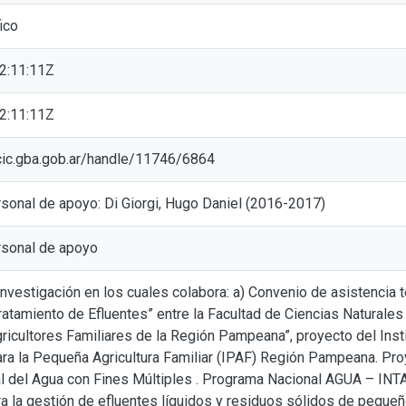
ico
2:11:11Z
2:11:11Z
l.cic.gba.gob.ar/handle/11746/6864
sonal de apoyo: Di Giorgi, Hugo Daniel (2016-2017)
rsonal de apoyo
nvestigación en los cuales colabora: a) Convenio de asistencia 
atamiento de Efluentes” entre la Facultad de Ciencias Naturale
ricultores Familiares de la Región Pampeana”, proyecto del Insti
ara la Pequeña Agricultura Familiar (IPAF) Región Pampeana. 
l del Agua con Fines Múltiples . Programa Nacional AGUA – INTA
a la gestión de efluentes líquidos y residuos sólidos de pequeñ