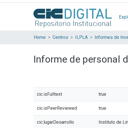
Expl
Home
Centros
ILPLA
Informes de Inv
Informe de personal d
cic.isFulltext
true
cic.isPeerReviewed
true
cic.lugarDesarrollo
Instituto de Li