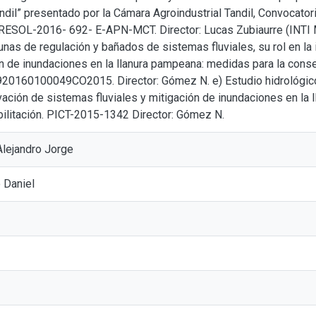
ndil” presentado por la Cámara Agroindustrial Tandil, Convoca
 RESOL-2016- 692- E-APN-MCT. Director: Lucas Zubiaurre (INTI M
unas de regulación y bañados de sistemas fluviales, su rol en la
ón de inundaciones en la llanura pampeana: medidas para la conser
20160100049CO2015. Director: Gómez N. e) Estudio hidrológic
vación de sistemas fluviales y mitigación de inundaciones en la 
bilitación. PICT-2015-1342 Director: Gómez N.
Alejandro Jorge
o Daniel