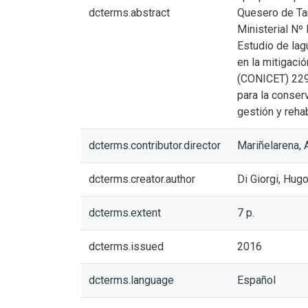
dcterms.abstract
Quesero de Ta
Ministerial Nº
Estudio de lag
en la mitigaci
(CONICET) 229
para la conser
gestión y reha
dcterms.contributor.director
Mariñelarena, 
dcterms.creator.author
Di Giorgi, Hug
dcterms.extent
7 p.
dcterms.issued
2016
dcterms.language
Español