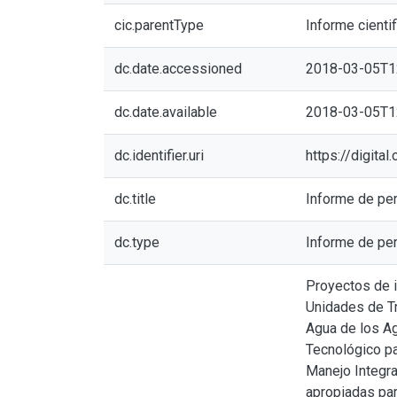
cic.parentType
Informe cientif
dc.date.accessioned
2018-03-05T1
dc.date.available
2018-03-05T1
dc.identifier.uri
https://digita
dc.title
Informe de per
dc.type
Informe de pe
Proyectos de i
Unidades de Tr
Agua de los Ag
Tecnológico p
Manejo Integra
apropiadas par