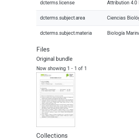
dcterms.license
Attribution 4.0
dcterms.subject.area
Ciencias Bioló
dcterms.subject.materia
Biología Marin
Files
Original bundle
Now showing
1 - 1 of 1
Collections