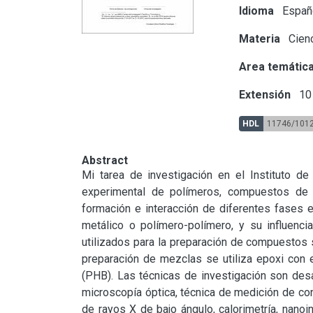
Idioma
Españ
Materia
Cienc
Area temátic
Extensión
10 
HDL
11746/101
Abstract
Mi tarea de investigación en el Instituto de 
experimental de polímeros, compuestos de m
formación e interacción de diferentes fases e
metálico o polímero-polímero, y su influencia
utilizados para la preparación de compuestos s
preparación de mezclas se utiliza epoxi con el
(PHB). Las técnicas de investigación son desa
microscopía óptica, técnica de medición de con
de rayos X de bajo ángulo, calorimetría, nano