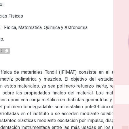
ol
ias Físicas
a
Física, Matemática, Química y Astronomía
p.
27
física de materiales Tandil (IFIMAT) consiste en el estudio 
atriz polimérica y mezclas. El objetivo del estudio es la 
n estos materiales, ya sea polímero-refuerzo inerte, refuerzo 
 sobre las propiedades finales del material. Los materiales 
on epoxi con carga metálica en distintas geometrías y para la 
 polímero biodegradable semicristalino poli-3-hidroxibutirato 
rrolladas en el instituto o se acceden mediante colaboración: 
stantes elásticas mediante excitación por impulso, dispersión 
indentación instrumentada entre las más usadas en los últimos 