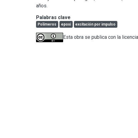
años.
Palabras clave
Polímeros
epoxi
excitación por impulso
Esta obra se publica con la licenci