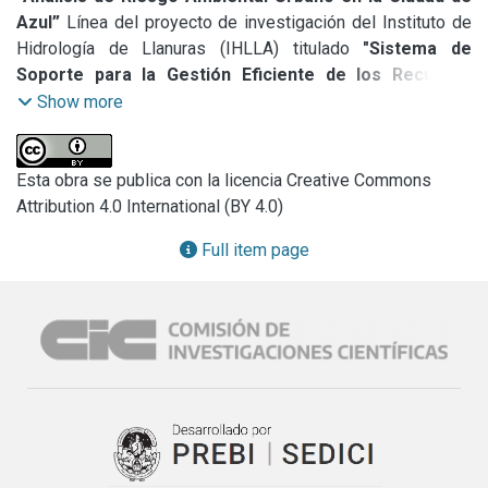
Azul”
 Línea del proyecto de investigación del Instituto de 
Hidrología de Llanuras (IHLLA) titulado 
"Sistema de 
Soporte para la Gestión Eficiente de los Recursos 
Hídricos en la Llanura Bonaerense"
, aprobado por la 
Show more
Universidad Nacional del Centro de la Provincia de Buenos 
Aires, Argentina e inscripto en el programa de Incentivos. 
Este se inició en enero de 2001.
Esta obra se publica con la licencia Creative Commons
Attribution 4.0 International (BY 4.0)
Full item page