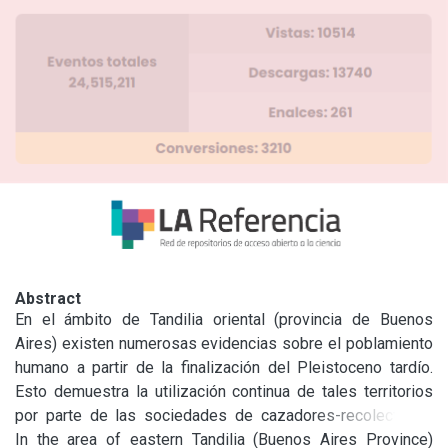
Abstract
En el ámbito de Tandilia oriental (provincia de Buenos 
Aires) existen numerosas evidencias sobre el poblamiento 
humano a partir de la finalización del Pleistoceno tardío. 
Esto demuestra la utilización continua de tales territorios 
por parte de las sociedades de cazadores-recolectores. 
Los contextos arqueológicos de estas poblaciones se 
In the area of eastern Tandilia (Buenos Aires Province) 