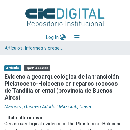
(current)
Log In
Artículos, Informes y presentaciones en Congresos
Explorar
Mas información
Artículo
Open Access
Aportar material
Evidencia geoarqueológica de la transición
Pleistoceno-Holoceno en reparos rocosos
Statistics
de Tandilia oriental (provincia de Buenos
Aires)
Martínez, Gustavo Adolfo
|
Mazzanti, Diana
Título alternativo
Geoarchaeological evidence of the Pleistocene-Holocene