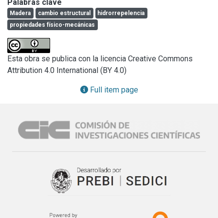
Palabras clave
modifican la química y estructura de la madera, otorgando 
Madera
cambio estructural
hidrorrepelencia
hidrorrepelencia debido a la pérdida estructural de las 
propiedades físico-mecánicas
fibras de la madera, lo cual impide que se produzca el 
fenómeno de capilaridad, manteniendo su resistencia 
mecánica y estabilidad dimensional. Por lo tanto, el 
Esta obra se publica con la licencia Creative Commons
tratamiento resultó útil para proteger la madera para nuevas 
Attribution 4.0 International (BY 4.0)
construcciones como así también para la consolidación y 
protección de maderas que componen bienes de 
Full item page
importancia patrimonial.