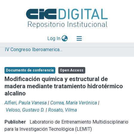
(current)
Log In
IV Congreso Iberoamericano y XII Jornada de Técnicas de Reparación y Conservación del Patrimonio
Explorar
Mas información
Documento de conferencia
Open Access
Aportar material
Modificación química y estructural de
madera mediante tratamiento hidrotérmico
Statistics
alcalino
Alfieri, Paula Vanesa
|
Correa, María Verónica
|
Veloso, Gustavo D.
|
Rosato, Vilma
Publisher
Laboratorio de Entrenamiento Multidisciplinario
para la Investigación Tecnológica (LEMIT)