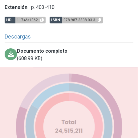
Extensión
p. 403-410
HDL
11746/1362
ISBN
978-987-3838-03-3
Descargas
Documento completo
(608.99 KB)