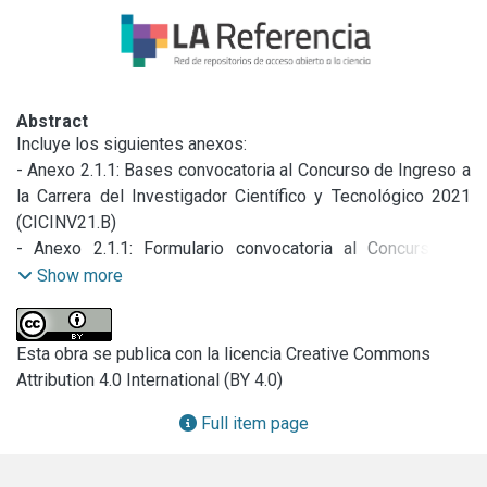
Abstract
Incluye los siguientes anexos:

- Anexo 2.1.1: Bases convocatoria al Concurso de Ingreso a 
la Carrera del Investigador Científico y Tecnológico 2021 
(CICINV21.B)

- Anexo 2.1.1: Formulario convocatoria al Concurso de 
Ingreso a la Carrera del Investigador Científico y 
Show more
Tecnológico 2021 (CICINV21.F)

- Anexo 2.2.1: Bases convocatoria al Concurso de Becas 
Doctorales 2021 (BDOC21.B)

Esta obra se publica con la licencia Creative Commons
- Anexo 2.2.1: Formulario convocatoria al Concurso de 
Attribution 4.0 International (BY 4.0)
Becas Doctorales 2021 (BDOC21.F)
Full item page