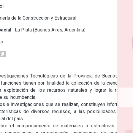
ol
iería de la Construcción y Estructural
acial
La Plata (Buenos Aires, Argentina)
p.
vestigaciones Tecnológicas de la Provincia de Buenos Aires 
funciones tienen por finalidad la aplicación de la ciencia y la 
 explotación de los recursos naturales y lograr la racional 
de su incumbencia.

s e investigaciones que se realizan, constituyen información 
terísticas de diversos recursos, a las posibilidades de su 
al del país.

obre el comportamiento de materiales o estructuras en las 
 conservación y preservación, condiciones de seguridad, 