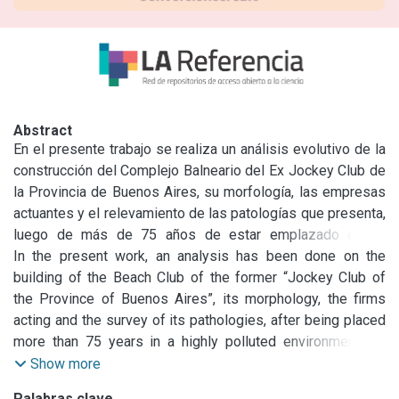
Abstract
En el presente trabajo se realiza un análisis evolutivo de la 
construcción del Complejo Balneario del Ex Jockey Club de 
la Provincia de Buenos Aires, su morfología, las empresas 
actuantes y el relevamiento de las patologías que presenta, 
luego de más de 75 años de estar emplazado en un 
ambiente altamente contaminado. El balneario se halla en la 
In the present work, an analysis has been done on the 
costa bonaerense del Río de La Plata, en la localidad de 
building of the Beach Club of the former “Jockey Club of 
Punta Lara, Ensenada. Su construcción se enmarca en la 
the Province of Buenos Aires”, its morphology, the firms 
arquitectura moderna recreativa de los años 30, proyectada 
acting and the survey of its pathologies, after being placed 
por el Arquitecto Luís M. Pico Estrada en 1935 y 
more than 75 years in a highly polluted environment.The 
reformulada por el Ingeniero Julio A.

beach club is located on the right bank of Río de la Plata, in 
Show more
Barrios en 1940, quien también diseña la escuela, la unidad 
the town of Punta Lara, Ensenada. Its construction 
Palabras clave