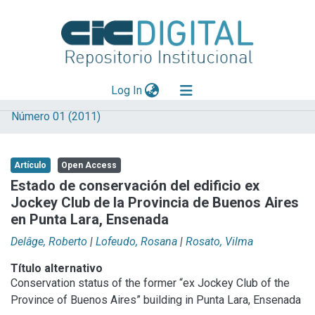
(current)
Log In
Número 01 (2011)
Explorar
Mas información
Artículo
Open Access
Aportar material
Estado de conservación del edificio ex
Jockey Club de la Provincia de Buenos Aires
Statistics
en Punta Lara, Ensenada
Delâge, Roberto
|
Lofeudo, Rosana
|
Rosato, Vilma
Título alternativo
Conservation status of the former “ex Jockey Club of the
Province of Buenos Aires” building in Punta Lara, Ensenada