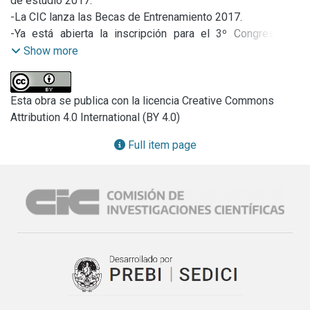
de estudio 2017.

-La CIC lanza las Becas de Entrenamiento 2017.

-Ya está abierta la inscripción para el 3º Congreso de 
Ciencia y Tecnología organizado por la CIC.

Show more
-Prórroga para becas cofinanciadas en UNDAV.

-Prórroga en convocatoria a Proyectos de Investigación y 
Desarrollo Científico y Tecnológico. -Weber: “queremos 
Esta obra se publica con la licencia Creative Commons
minimizar los riesgos asociados de los herbicidas”.

Attribution 4.0 International (BY 4.0)
-Becas posdoctorales de la CIC.

Full item page
-Diputado provincial, Juan Cocino visito el IMBICE.

-FOCAL: Feria de Óptica y Comunidad Asociada a la Luz.

-Inscripción a la Especialización de Evaluación de Políticas 
Públicas.