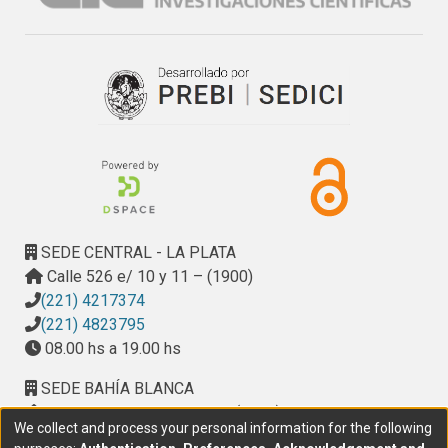
desarrollo de estas metodologías constituye un paso 
obligado para mantener un nivel acorde a lo exigido en la 
actualidad para la detección de virus. La versatilidad de las 
mismas nos permitirá su aplicación para al estudio de 
infección respiratoria aguda, en la vigilancia de síndrome 
febril agudo dentro del marco de casos sospechosos de 
dengue, o en el análisis de cuasiespecies de 
paramyxovirus en distintas poblaciones pediátricas.
SEDE CENTRAL - LA PLATA
Calle 526 e/ 10 y 11 – (1900)
(221) 4217374
(221) 4823795
08.00 hs a 19.00 hs
SEDE BAHÍA BLANCA
Calle Ciudad de Cali 320 – (8000). Universidad
We collect and process your personal information for the following
Provincial del Sudoeste (UPSO)