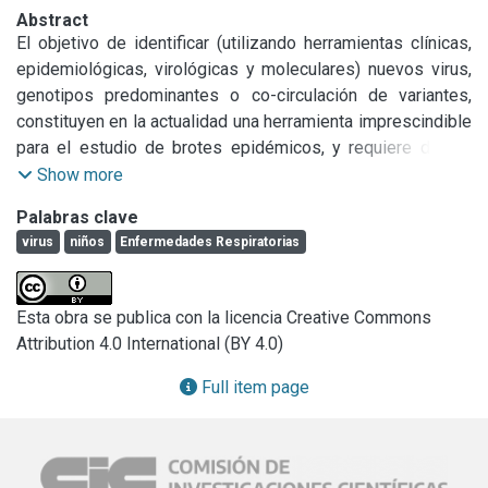
Abstract
El objetivo de identificar (utilizando herramientas clínicas, 
epidemiológicas, virológicas y moleculares) nuevos virus, 
genotipos predominantes o co-circulación de variantes, 
constituyen en la actualidad una herramienta imprescindible 
para el estudio de brotes epidémicos, y requiere de los 
aportes de la Medicina, la Salud Pública y la Virología.

Show more
Nuevas tecnologías como la secuenciación masiva (“next-
Palabras clave
generation sequence”) han empezado a desplazar, en 
virus
niños
Enfermedades Respiratorias
muchos casos, a la secuenciación clásica con el método de 
Sanger.

La aplicación de métodos de amplificación independientes 
Esta obra se publica con la licencia Creative Commons
de la secuencia como la técnica de Virus-Discovery-cDNA-
Attribution 4.0 International (BY 4.0)
AFLP permite identificar nuevos virus, detectar la 
circulación de variantes virales que no sean captadas por 
Full item page
métodos convencionales (debido a mutaciones o 
recombinaciones), detectar cambios repentinos/eventuales 
de la secuencia o estudiar la diversidad de familias de 
virus que aún no han sido exploradas in extenso. El 