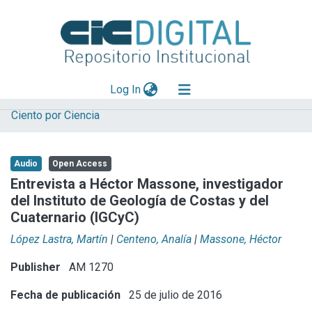
(current)
Log In
Ciento por Ciencia
Explorar
Mas información
Audio
Open Access
Aportar material
Entrevista a Héctor Massone, investigador
del Instituto de Geología de Costas y del
Statistics
Cuaternario (IGCyC)
López Lastra, Martín
|
Centeno, Analía
|
Massone, Héctor
Publisher
AM 1270
Fecha de publicación
25 de julio de 2016