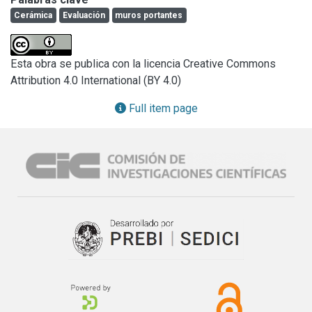
reglamentan la construcción de edificios (Municipalidades) 
The results obtained contribute to the preparation of 
Cerámica
Evaluación
muros portantes
y reparticiones estatales que realizan proyectos y 
specifications related to this material.
construcciones (Dción. de Arquitectura, Instituto de la 
Vivienda, etc.).
Esta obra se publica con la licencia Creative Commons
Attribution 4.0 International (BY 4.0)
Full item page