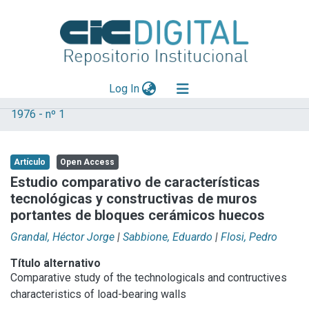
(current)
Log In
1976 - nº 1
Explorar
Mas información
Artículo
Open Access
Aportar material
Estudio comparativo de características
tecnológicas y constructivas de muros
Statistics
portantes de bloques cerámicos huecos
Grandal, Héctor Jorge
|
Sabbione, Eduardo
|
Flosi, Pedro
Título alternativo
Comparative study of the technologicals and contructives
characteristics of load-bearing walls