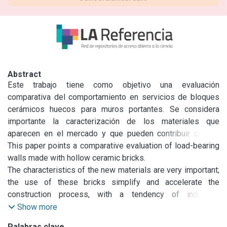
Abstract
Este trabajo tiene como objetivo una evaluación 
comparativa del comportamiento en servicios de bloques 
cerámicos huecos para muros portantes. Se considera 
importante la caracterización de los materiales que 
aparecen en el mercado y que pueden contribuir con su 
correcta aplicación a simplificar y acelerar procesos cons 
This paper points a comparative evaluation of load-bearing 
tructivos, economizando tiempo y esfuerzos, propender al 
walls made with hollow ceramic bricks.

uso de elementos de fabricación industrial, manteniendo y 
The characteristics of the new materials are very important; 
mejoran do condiciones de conomía, confort, durabilidad y 
the use of these bricks simplify and accelerate the 
resistencia A través de los resultados obtenidos se 
construction process, with a tendency of industrial 
contribuye a defi nir la aceptación y especificación de usos 
fabrication, mantained durability, resistance, economic and 
Show more
de este tipo de ma terial por parte de los entes que 
confort conditions.

Palabras clave