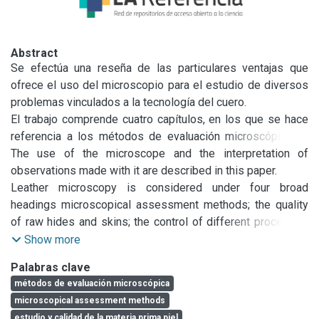
Abstract
Se efectúa una reseña de las particulares ventajas que 
ofrece el uso del microscopio para el estudio de diversos 
problemas vinculados a la tecnología del cuero.

El trabajo comprende cuatro capítulos, en los que se hace 
referencia a los métodos de evaluación microscópica, al 
estudio y calidad de la materia prima piel, a la calidad de 
The use of the microscope and the interpretation of 
cueros y control de procesos, y, finalmente, al estudio de 
observations made with it are described in this paper.

los defectos de pieles y cueros.
Leather microscopy is considered under four broad 
headings microscopical assessment methods; the quality 
of raw hides and skins; the control of different processes 
and the quality of the final leather; and microscopy of hide 
Show more
and leather faùlts.
Palabras clave
métodos de evaluación microscópica
microscopical assessment methods
estudio y calidad de la materia prima piel