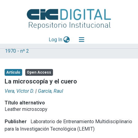
(current)
Log In
1970 - nº 2
Explorar
Mas información
Artículo
Open Access
Aportar material
La microscopía y el cuero
Statistics
Vera, Víctor D.
|
García, Raul
Título alternativo
Leather microscopy
Publisher
Laboratorio de Entrenamiento Multidisciplinario
para la Investigación Tecnológica (LEMIT)