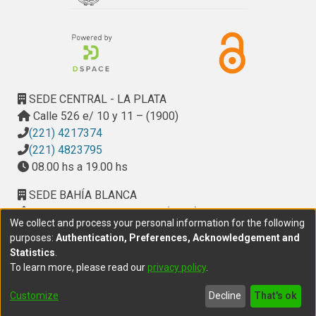
SEDE CENTRAL - LA PLATA
Calle 526 e/ 10 y 11 – (1900)
(221) 4217374
(221) 4823795
08.00 hs a 19.00 hs
SEDE BAHÍA BLANCA
Calle Ciudad de Cali 320 – (8000). Universidad
We collect and process your personal information for the following
Provincial del Sudoeste (UPSO)
purposes:
Authentication, Preferences, Acknowledgement and
(291) 459 2550
, interno 147
Statistics
.
10.00 h a 14.00 h
To learn more, please read our
privacy policy
.
delegacion.bahia@cic.gba.gob.ar
Customize
Decline
That's ok