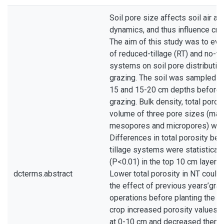
Soil pore size affects soil air an
dynamics, and thus influence crop
The aim of this study was to eva
of reduced-tillage (RT) and no-ti
systems on soil pore distributio
grazing. The soil was sampled at
15 and 15-20 cm depths before a
grazing. Bulk density, total poros
volume of three pore sizes (mac
mesopores and micropores) wer
Differences in total porosity be
tillage systems were statistically
(P<0.01) in the top 10 cm layer b
dcterms.abstract
Lower total porosity in NT could 
the effect of previous years’grazi
operations before planting the oa
crop increased porosity values in
at 0-10 cm and decreased them 