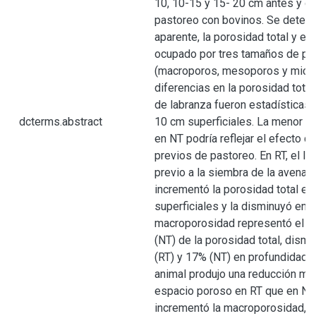
10, 10-15 y 15- 20 cm antes y d
pastoreo con bovinos. Se determ
aparente, la porosidad total y el
ocupado por tres tamaños de po
(macroporos, mesoporos y micro
diferencias en la porosidad tota
de labranza fueron estadísticas 
dcterms.abstract
10 cm superficiales. La menor po
en NT podría reflejar el efecto d
previos de pastoreo. En RT, el l
previo a la siembra de la avena (
incrementó la porosidad total en
superficiales y la disminuyó en 
macroporosidad representó el 3
(NT) de la porosidad total, dism
(RT) y 17% (NT) en profundidad. 
animal produjo una reducción má
espacio poroso en RT que en NT.
incrementó la macroporosidad, l