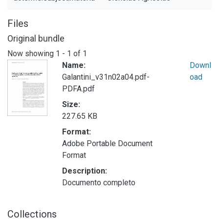
Files
Original bundle
Now showing
1 - 1 of 1
Name:
Downl
Galantini_v31n02a04.pdf-
oad
PDFA.pdf
Size:
227.65 KB
Format:
Adobe Portable Document
Format
Description:
Documento completo
Collections