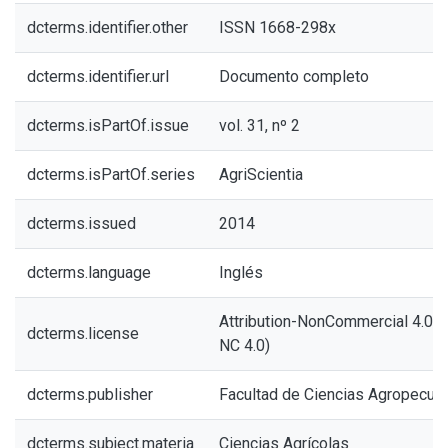
dcterms.identifier.other
ISSN 1668-298x
dcterms.identifier.url
Documento completo
dcterms.isPartOf.issue
vol. 31, nº 2
dcterms.isPartOf.series
AgriScientia
dcterms.issued
2014
dcterms.language
Inglés
Attribution-NonCommercial 4.0 In
dcterms.license
NC 4.0)
dcterms.publisher
Facultad de Ciencias Agropecuar
dcterms.subject.materia
Ciencias Agrícolas