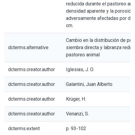
reducida durante el pastoreo ani
densidad aparente y la porosidad
adversamente afectadas por deb
cm.
Cambio en la distribución de po
dcterms.alternative
siembra directa y labranza reduc
pastoreo animal
dcterms.creator.author
Iglesias, J. O.
dcterms.creator.author
Galantini, Juan Alberto
dcterms.creator.author
Krüger, H.
dcterms.creator.author
Venanzi, S.
dcterms.extent
p. 93-102