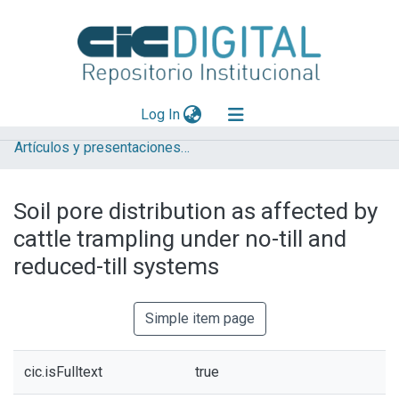
(current)
Log In
Artículos y presentaciones en Congresos
Explorar
Mas información
Soil pore distribution as affected by
Aportar material
cattle trampling under no-till and
Statistics
reduced-till systems
Simple item page
cic.isFulltext
true