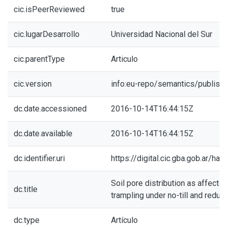
cic.isPeerReviewed
true
cic.lugarDesarrollo
Universidad Nacional del Sur
cic.parentType
Articulo
cic.version
info:eu-repo/semantics/publish
dc.date.accessioned
2016-10-14T16:44:15Z
dc.date.available
2016-10-14T16:44:15Z
dc.identifier.uri
https://digital.cic.gba.gob.ar/h
Soil pore distribution as affected
dc.title
trampling under no-till and reduc
dc.type
Artículo