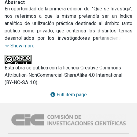
Abstract
En oportunidad de la primera edición de  "Qué se Investiga", 
nos referimos a que la misma pretendía ser un índice 
analítico de utilización práctica destinado al ámbito tanto 
público como privado, que contenga los distintos temas 
desarrollados por los investigadores pertenecientes al 
sistema CICBA.

Show more
Las motivaciones que decidieron la publicación de aquella 
edición, continúan presentándose en la actualidad.

Ellas aludían principalmente, al desconocimiento casi 
Esta obra se publica con la licencia Creative Commons
generalizado respecto de la naturaleza de esos temas, 
Attribution-NonCommercial-ShareAlike 4.0 International
como también a la necesidad de intentar un acercamiento 
(BY-NC-SA 4.0)
entre los sectores de la ciencia, la técnica y la transferencia 
Full item page
de tecnología.

La presente publicación a la vez de significar una 
actualización de la anterior, pretende dar un paso más 
respecto de la relación entre esos sectores, 
tradicionalmente desvinculados.

En este sentido se advertirá que la mayoría de los 