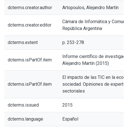
dcterms.creator.author
Artopoulos, Alejandro Martín
Cámara de Informática y Comunic
dcterms.creator.editor
República Argentina
dcterms.extent
p. 253-278
Informe científico de investigado
dcterms.isPartOf.item
Alejandro Martín (2015)
El impacto de las TIC en la econo
dcterms.isPartOf.item
sociedad. Opiniones de expertos
sectoriales
dcterms.issued
2015
dcterms.language
Español