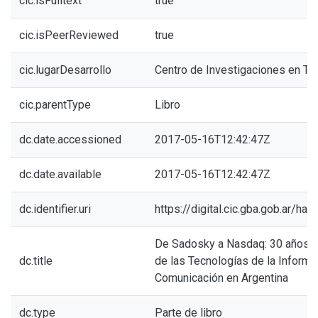
cic.isFulltext
true
cic.isPeerReviewed
true
cic.lugarDesarrollo
Centro de Investigaciones en Ti
cic.parentType
Libro
dc.date.accessioned
2017-05-16T12:42:47Z
dc.date.available
2017-05-16T12:42:47Z
dc.identifier.uri
https://digital.cic.gba.gob.ar/h
De Sadosky a Nasdaq: 30 años d
dc.title
de las Tecnologías de la Informac
Comunicación en Argentina
dc.type
Parte de libro