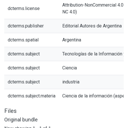
Attribution-NonCommercial 4.0 In
dcterms.license
NC 4.0)
dcterms.publisher
Editorial Autores de Argentina
dcterms.spatial
Argentina
dcterms.subject
Tecnologías de la Información y
dcterms.subject
Ciencia
dcterms.subject
industria
dcterms.subject.materia
Ciencia de la información (aspec
Files
Original bundle