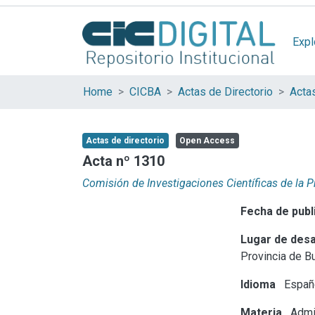
Expl
Home
CICBA
Actas de Directorio
Acta
Actas de directorio
Open Access
Acta nº 1310
Comisión de Investigaciones Científicas de la 
Fecha de publ
Lugar de desa
Provincia de B
Idioma
Españ
Materia
Admin