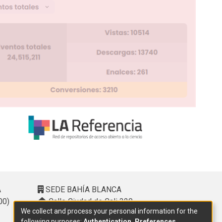
A
SEDE BAHÍA BLANCA
00)
Calle Ciudad de Cali 320 –
We collect and process your personal information for the
(8000). Universidad Provincial del
following purposes:
Authentication, Preferences,