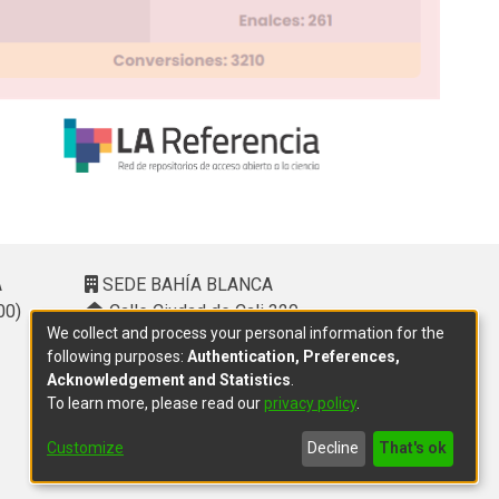
A
SEDE BAHÍA BLANCA
00)
Calle Ciudad de Cali 320 –
We collect and process your personal information for the
(8000). Universidad Provincial del
following purposes:
Authentication, Preferences,
Sudoeste (UPSO)
Acknowledgement and Statistics
.
(291) 459 2550
, interno 147
To learn more, please read our
privacy policy
.
10.00 h a 14.00 h
delegacion.bahia@cic.gba.gob.ar
Customize
Decline
That's ok