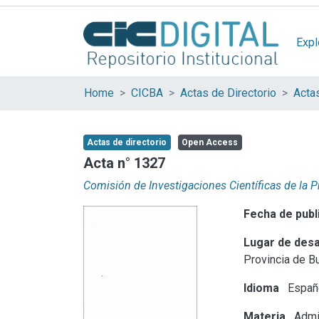
Expl
Home
CICBA
Actas de Directorio
Acta
Actas de directorio
Open Access
Acta n° 1327
Comisión de Investigaciones Científicas de la 
Fecha de publ
Lugar de desa
Provincia de B
Idioma
Españ
Materia
Admin