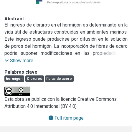
Abstract
El ingreso de cloruros en el hormigón es determinante en la 
vida útil de estructuras construidas en ambientes marinos. 
Este ingreso puede producirse por difusión en la solución 
de poros del hormigón. La incorporación de fibras de acero 
podría suponer modificaciones en las propiedades de 
transporte del hormigón. En el presente trabajo se 
Show more
establece la influencia de la incorporación de fibras de 
Palabras clave
acero en la difusión de cloruros en hormigones 
hormigón
Cloruros
fibras de acero
autocompactables. Se determinaron coeficientes de 
difusión y concentraciones superficiales de hormigones 
autocompactables sin fibras y con fibras, luego de 230 días 
Esta obra se publica con la licencia Creative Commons
y 410 días inmersión en solución de cloruros. Los 
Attribution 4.0 International (BY 4.0)
resultados muestran que la incorporación de fibras de 
acero no afecta significativamente la difusividad del 
Full item page
hormigón, pero sí aumenta el flujo de cloruros ingresantes. 
Esto se debe a que aumenta la concentración superficial a 