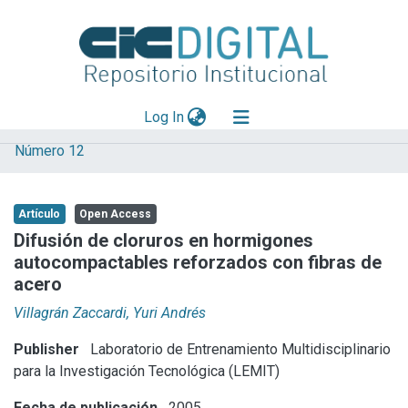
(current)
Log In
Número 12
Explorar
Mas información
Artículo
Open Access
Aportar material
Difusión de cloruros en hormigones
autocompactables reforzados con fibras de
Statistics
acero
Villagrán Zaccardi, Yuri Andrés
Publisher
Laboratorio de Entrenamiento Multidisciplinario
para la Investigación Tecnológica (LEMIT)
Fecha de publicación
2005