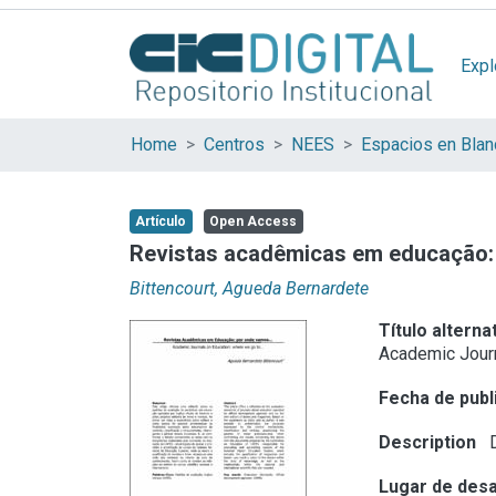
Expl
Home
Centros
NEES
Artículo
Open Access
Revistas acadêmicas em educação: 
Bittencourt, Agueda Bernardete
Título alterna
Academic Journ
Fecha de publ
Description
D
Lugar de desa