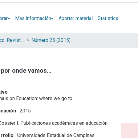
orar
Mas información
Aportar material
Statistics
Espacios en Blanco. Revista de Educación (Serie Indagaciones)
Número 25 (2015)
por onde vamos...
tivo
als on Education: where we go to…
icación
2015
ossier I: Publicaciones académicas en educación.
rrollo
Universidade Estadual de Campinas