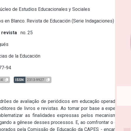
úcleo de Estudios Educacionales y Sociales
s en Blanco. Revista de Educación (Serie Indagaciones)
 revista
no. 25
gués
ias de la Educación
77-94
84
ISSN
2313-9927
adrões de avaliação de periódicos em educação operados por 
ditores de livros e revistas. Ao tomar por base a experiência 
oblematizar as finalidades expressas pelos mecanismos de 
rogando a gênese desses processos. E, ao comfrontar o debate 
orados pela Comissão de Educação da CAPES - encarregada 