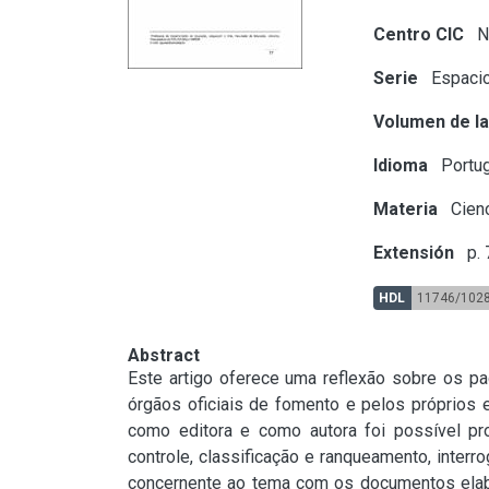
Centro CIC
N
Serie
Espacio
Volumen de la
Idioma
Portu
Materia
Cienc
Extensión
p. 
HDL
11746/102
Abstract
Este artigo oferece uma reflexão sobre os p
órgãos oficiais de fomento e pelos próprios e
como editora e como autora foi possível pr
controle, classificação e ranqueamento, inter
concernente ao tema com os documentos elab