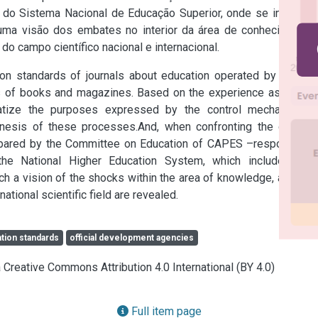
 do Sistema Nacional de Educação Superior, onde se insere a 
 uma visão dos embates no interior da área de conhecimento. 
o campo científico nacional e internacional.
ion standards of journals about education operated by official 
 of books and magazines. Based on the experience as editor 
atize the purposes expressed by the control mechanisms, 
genesis of these processes.And, when confronting the debate 
pared by the Committee on Education of CAPES –responsible 
the National Higher Education System, which includes the 
h a vision of the shocks within the area of knowledge, as well 
national scientific field are revealed.
ation standards
official development agencies
a Creative Commons Attribution 4.0 International (BY 4.0)
Full item page