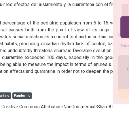
r los efectos del aislamiento y la cuarentena con el fin de no 
t percentage of the pediatric population from 5 to 16 years of 
rial causes both from the point of view of its origin and its 
s social isolation as a control tool and, in certain countries, 
l habits, producing circadian rhythm lack of control, based on 
This undoubtedly threatens enuresis favorable evolution and, as 
a, quarantine exceeded 100 days, especially in the geographic 
 being able to measure the impact in terms of enuresis. That is 
tion effects and quarantine in order not to deepen the problem 
antine
Pandemic
cia Creative Commons Attribution-NonCommercial-ShareAlike 4.0