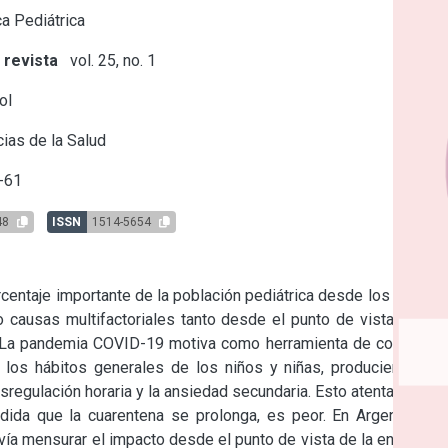
a Pediátrica
 revista
vol. 25, no. 1
ol
ias de la Salud
-61
48
ISSN
1514-5654
entaje importante de la población pediátrica desde los 5 a los 
o causas multifactoriales tanto desde el punto de vista de su 
 La pandemia COVID-19 motiva como herramienta de control al 
 los hábitos generales de los niños y niñas, produciendo un 
esregulación horaria y la ansiedad secundaria. Esto atenta contra 
dida que la cuarentena se prolonga, es peor. En Argentina la 
ía mensurar el impacto desde el punto de vista de la enuresis. 