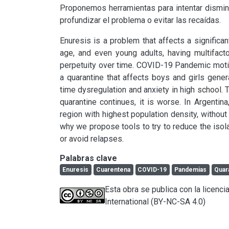
Proponemos herramientas para intentar disminui
profundizar el problema o evitar las recaídas.
Enuresis is a problem that affects a significan
age, and even young adults, having multifacto
perpetuity over time. COVID-19 Pandemic motivate
a quarantine that affects boys and girls genera
time dysregulation and anxiety in high school. 
quarantine continues, it is worse. In Argentin
region with highest population density, without
why we propose tools to try to reduce the isola
or avoid relapses.
Palabras clave
Enuresis
Cuarentena
COVID-19
Pandemias
Quar
Esta obra se publica con la licen
International (BY-NC-SA 4.0)