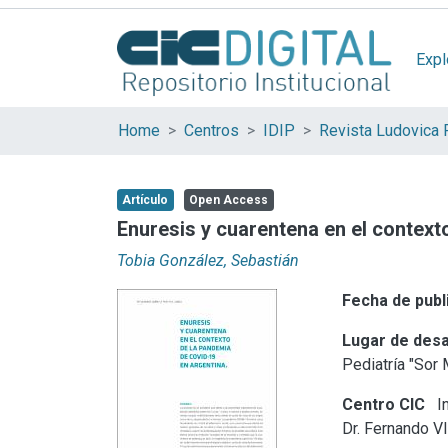
Expl
Home
Centros
IDIP
Revista Ludovica 
Artículo
Open Access
Enuresis y cuarentena en el context
Tobia González, Sebastián
Fecha de publ
Lugar de desa
Pediatría "Sor 
Centro CIC
In
Dr. Fernando V