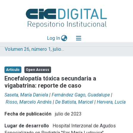
(current)
Log In
Volumen 26, número 1, julio 2023
Explorar
Mas información
Artículo
Open Access
Aportar material
Encefalopatía tóxica secundaria a
vigabatrina: reporte de caso
Statistics
Saseta, María Daniela
|
Fernández Gago, Guadalupe
|
Risso, Marcelo Andrés
|
De Batista, Maricel
|
Hervera, Lucía
Fecha de publicación
julio de 2023
Lugar de desarrollo
Hospital Interzonal de Agudos
Especializado en Pediatría "Sor María Ludovica"