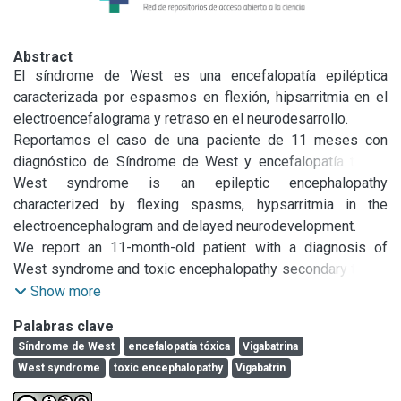
Abstract
El síndrome de West es una encefalopatía epiléptica 
caracterizada por espasmos en flexión, hipsarritmia en el 
electroencefalograma y retraso en el neurodesarrollo.

Reportamos el caso de una paciente de 11 meses con 
diagnóstico de Síndrome de West y encefalopatía tóxica 
secundaria al uso de vigabatrina.
West syndrome is an epileptic encephalopathy 
characterized by flexing spasms, hypsarritmia in the 
electroencephalogram and delayed neurodevelopment.

We report an 11-month-old patient with a diagnosis of 
West syndrome and toxic encephalopathy secondary to the 
use of vigabatrin.
Show more
Palabras clave
Síndrome de West
encefalopatía tóxica
Vigabatrina
West syndrome
toxic encephalopathy
Vigabatrin