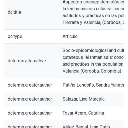
Aspectos socioepidemiológicos 
la leishmaniasis cutánea: concep
dc.title
actitudes y prácticas en las pob
Tierralta y Valencia, (Córdoba, C
dc.type
Artículo
Socio-epidemiological and cultur
cutaneous leishmaniasis: concept
dcterms.alternative
and practices in the populations 
Valencia (Cordoba, Colombia)
dcterms.creator.author
Patiño Londoño, Sandra Yaneth
dcterms.creator.author
Salazar, Lina Marcela
dcterms.creator.author
Tovar Acero, Catalina
dcterms.creator.author
Vélez Bernal, Iván Darío