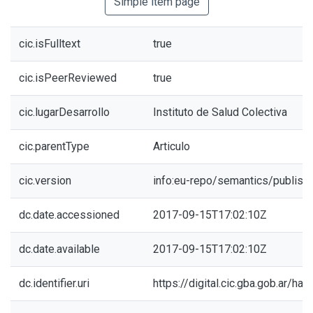
Simple item page
cic.isFulltext
true
cic.isPeerReviewed
true
cic.lugarDesarrollo
Instituto de Salud Colectiva
cic.parentType
Articulo
cic.version
info:eu-repo/semantics/publish
dc.date.accessioned
2017-09-15T17:02:10Z
dc.date.available
2017-09-15T17:02:10Z
dc.identifier.uri
https://digital.cic.gba.gob.ar/h