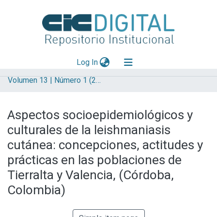
(current)
Log In
Volumen 13 | Número 1 (2017)
Explorar
Mas información
Aspectos socioepidemiológicos y
Aportar material
culturales de la leishmaniasis
Statistics
cutánea: concepciones, actitudes y
prácticas en las poblaciones de
Tierralta y Valencia, (Córdoba,
Colombia)