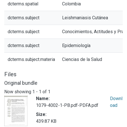
dcterms.spatial
Colombia
dcterms.subject
Leishmaniasis Cutánea
dcterms.subject
Conocimientos, Actitudes y Prác
dcterms.subject
Epidemiología
dcterms.subject.materia
Ciencias de la Salud
Files
Original bundle
Now showing
1 - 1 of 1
Name:
Downl
1079-4002-1-PB.pdf-PDFA.pdf
oad
Size:
439.87 KB