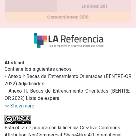
Abstract
Contiene los siguientes anexos:

- Anexo I: Becas de Entrenamiento Orientadas (BENTRE-OR 
2022) Adjudicados

- Anexo II: Becas de Entrenamiento Orientadas (BENTRE-
OR 2022) Lista de espera

- Anexo III: Becas de Entrenamiento Orientadas (BENTRE-
Show more
OR 2022) No adjudicados

- Anexo IV: Convenio Específico a suscribirse con 
FREBA/PROINGED

Esta obra se publica con la licencia Creative Commons
- Anexo V: Convenio Marco con Nucleoeléctrica Argentina 
Attribution-NonCommercial-ShareAlike 4.0 International